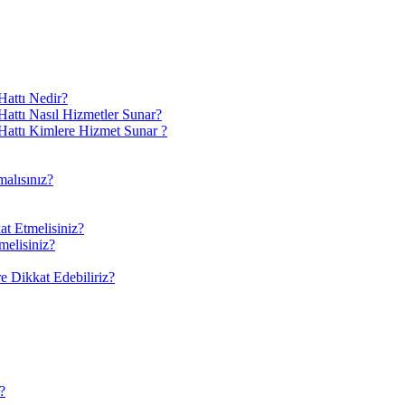
attı Nedir?
ttı Nasıl Hizmetler Sunar?
attı Kimlere Hizmet Sunar ?
alısınız?
at Etmelisiniz?
melisiniz?
 Dikkat Edebiliriz?
?