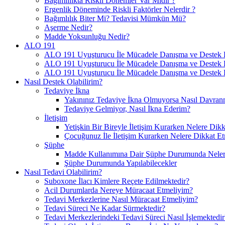
Bağımlılıkta Riskli Dönemler Var Mıdır ?
Ergenlik Döneminde Riskli Faktörler Nelerdir ?
Bağımlılık Biter Mi? Tedavisi Mümkün Mü?
Aşerme Nedir?
Madde Yoksunluğu Nedir?
ALO 191
ALO 191 Uyuşturucu İle Mücadele Danışma ve Destek H
ALO 191 Uyuşturucu İle Mücadele Danışma ve Destek Ha
ALO 191 Uyuşturucu İle Mücadele Danışma ve Destek H
Nasıl Destek Olabilirim?
Tedaviye İkna
Yakınınız Tedaviye İkna Olmuyorsa Nasıl Davranm
Tedaviye Gelmiyor, Nasıl İkna Ederim?
İletişim
Yetişkin Bir Bireyle İletişim Kurarken Nelere Dikk
Çocuğunuz İle İletişim Kurarken Nelere Dikkat Et
Şüphe
Madde Kullanımına Dair Şüphe Durumunda Nelere
Şüphe Durumunda Yapılabilecekler
Nasıl Tedavi Olabilirim?
Suboxone İlacı Kimlere Reçete Edilmektedir?
Acil Durumlarda Nereye Müracaat Etmeliyim?
Tedavi Merkezlerine Nasıl Müracaat Etmeliyim?
Tedavi Süreci Ne Kadar Sürmektedir?
Tedavi Merkezlerindeki Tedavi Süreci Nasıl İşlemektedir