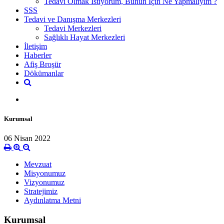
Tedavi Olmak İstiyorum, Bunun İçin Ne Yapmalıyım ?
SSS
Tedavi ve Danışma Merkezleri
Tedavi Merkezleri
Sağlıklı Hayat Merkezleri
İletişim
Haberler
Afiş Broşür
Dökümanlar
Kurumsal
06 Nisan 2022
Mevzuat
Misyonumuz
Vizyonumuz
Stratejimiz
Aydınlatma Metni
Kurumsal