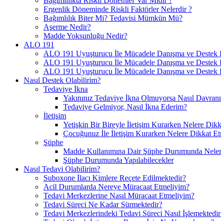
Bağımlılıkta Riskli Dönemler Var Mıdır ?
Ergenlik Döneminde Riskli Faktörler Nelerdir ?
Bağımlılık Biter Mi? Tedavisi Mümkün Mü?
Aşerme Nedir?
Madde Yoksunluğu Nedir?
ALO 191
ALO 191 Uyuşturucu İle Mücadele Danışma ve Destek H
ALO 191 Uyuşturucu İle Mücadele Danışma ve Destek Ha
ALO 191 Uyuşturucu İle Mücadele Danışma ve Destek H
Nasıl Destek Olabilirim?
Tedaviye İkna
Yakınınız Tedaviye İkna Olmuyorsa Nasıl Davranm
Tedaviye Gelmiyor, Nasıl İkna Ederim?
İletişim
Yetişkin Bir Bireyle İletişim Kurarken Nelere Dikk
Çocuğunuz İle İletişim Kurarken Nelere Dikkat Et
Şüphe
Madde Kullanımına Dair Şüphe Durumunda Nelere
Şüphe Durumunda Yapılabilecekler
Nasıl Tedavi Olabilirim?
Suboxone İlacı Kimlere Reçete Edilmektedir?
Acil Durumlarda Nereye Müracaat Etmeliyim?
Tedavi Merkezlerine Nasıl Müracaat Etmeliyim?
Tedavi Süreci Ne Kadar Sürmektedir?
Tedavi Merkezlerindeki Tedavi Süreci Nasıl İşlemektedir