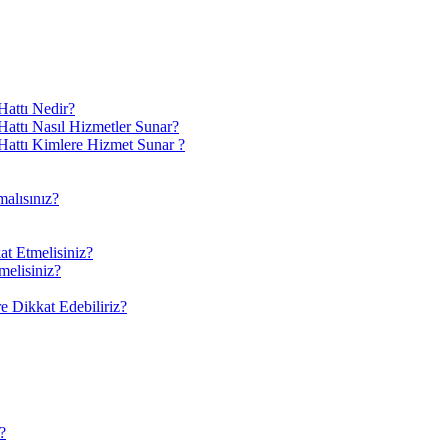
attı Nedir?
ttı Nasıl Hizmetler Sunar?
attı Kimlere Hizmet Sunar ?
alısınız?
at Etmelisiniz?
melisiniz?
 Dikkat Edebiliriz?
?