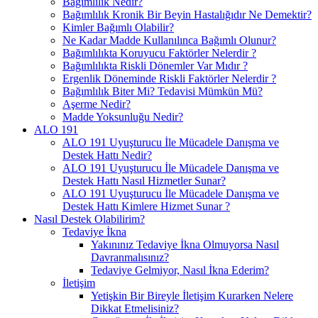
Bağımlılık Nedir?
Bağımlılık Kronik Bir Beyin Hastalığıdır Ne Demektir?
Kimler Bağımlı Olabilir?
Ne Kadar Madde Kullanılınca Bağımlı Olunur?
Bağımlılıkta Koruyucu Faktörler Nelerdir ?
Bağımlılıkta Riskli Dönemler Var Mıdır ?
Ergenlik Döneminde Riskli Faktörler Nelerdir ?
Bağımlılık Biter Mi? Tedavisi Mümkün Mü?
Aşerme Nedir?
Madde Yoksunluğu Nedir?
ALO 191
ALO 191 Uyuşturucu İle Mücadele Danışma ve
Destek Hattı Nedir?
ALO 191 Uyuşturucu İle Mücadele Danışma ve
Destek Hattı Nasıl Hizmetler Sunar?
ALO 191 Uyuşturucu İle Mücadele Danışma ve
Destek Hattı Kimlere Hizmet Sunar ?
Nasıl Destek Olabilirim?
Tedaviye İkna
Yakınınız Tedaviye İkna Olmuyorsa Nasıl
Davranmalısınız?
Tedaviye Gelmiyor, Nasıl İkna Ederim?
İletişim
Yetişkin Bir Bireyle İletişim Kurarken Nelere
Dikkat Etmelisiniz?