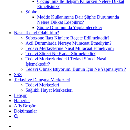
Çocuğunuz İle İletişim Kurarken Nelere Dikkat
Etmelisiniz?
Şüphe
Madde Kullanımına Dair Şüphe Durumunda
Nelere Dikkat Edebiliriz?
Şüphe Durumunda Yapılabilecekler
Nasıl Tedavi Olabilirim?
Suboxone İlacı Kimlere Reçete Edilmektedir?
Acil Durumlarda Nereye Müracaat Etmeliyim?
Tedavi Merkezlerine Nasıl Müracaat Etmeliyim?
Tedavi Süreci Ne Kadar Sürmektedir?
Tedavi Merkezlerindeki Tedavi Süreci Nasıl
İşlemektedir?
Tedavi Olmak İstiyorum, Bunun İçin Ne Yapmalıyım ?
SSS
Tedavi ve Danışma Merkezleri
Tedavi Merkezleri
Sağlıklı Hayat Merkezleri
İletişim
Haberler
Afiş Broşür
Dökümanlar