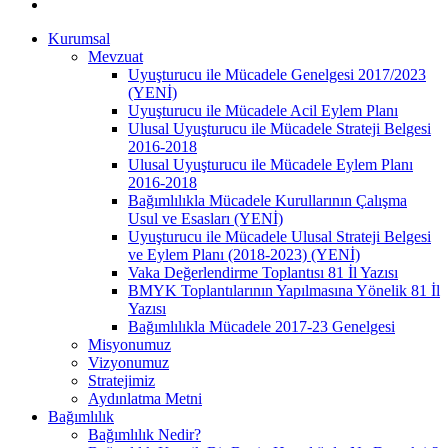
Kurumsal
Mevzuat
Uyuşturucu ile Mücadele Genelgesi 2017/2023
(YENİ)
Uyuşturucu ile Mücadele Acil Eylem Planı
Ulusal Uyuşturucu ile Mücadele Strateji Belgesi
2016-2018
Ulusal Uyuşturucu ile Mücadele Eylem Planı
2016-2018
Bağımlılıkla Mücadele Kurullarının Çalışma
Usul ve Esasları (YENİ)
Uyuşturucu ile Mücadele Ulusal Strateji Belgesi
ve Eylem Planı (2018-2023) (YENİ)
Vaka Değerlendirme Toplantısı 81 İl Yazısı
BMYK Toplantılarının Yapılmasına Yönelik 81 İl
Yazısı
Bağımlılıkla Mücadele 2017-23 Genelgesi
Misyonumuz
Vizyonumuz
Stratejimiz
Aydınlatma Metni
Bağımlılık
Bağımlılık Nedir?