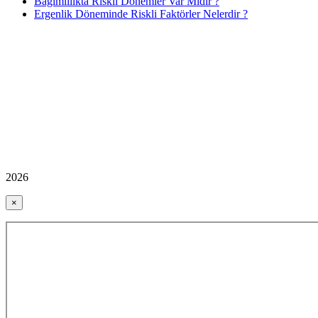
Bağımlılıkta Riskli Dönemler Var Mıdır ?
Ergenlik Döneminde Riskli Faktörler Nelerdir ?
2026
×