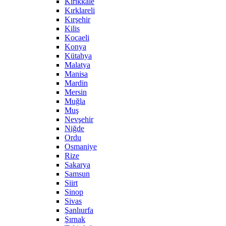
Kırıkkale
Kırklareli
Kırşehir
Kilis
Kocaeli
Konya
Kütahya
Malatya
Manisa
Mardin
Mersin
Muğla
Muş
Nevşehir
Niğde
Ordu
Osmaniye
Rize
Sakarya
Samsun
Siirt
Sinop
Sivas
Şanlıurfa
Şırnak