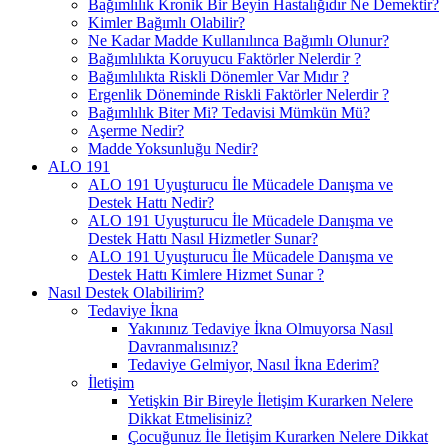
Bağımlılık Kronik Bir Beyin Hastalığıdır Ne Demektir?
Kimler Bağımlı Olabilir?
Ne Kadar Madde Kullanılınca Bağımlı Olunur?
Bağımlılıkta Koruyucu Faktörler Nelerdir ?
Bağımlılıkta Riskli Dönemler Var Mıdır ?
Ergenlik Döneminde Riskli Faktörler Nelerdir ?
Bağımlılık Biter Mi? Tedavisi Mümkün Mü?
Aşerme Nedir?
Madde Yoksunluğu Nedir?
ALO 191
ALO 191 Uyuşturucu İle Mücadele Danışma ve
Destek Hattı Nedir?
ALO 191 Uyuşturucu İle Mücadele Danışma ve
Destek Hattı Nasıl Hizmetler Sunar?
ALO 191 Uyuşturucu İle Mücadele Danışma ve
Destek Hattı Kimlere Hizmet Sunar ?
Nasıl Destek Olabilirim?
Tedaviye İkna
Yakınınız Tedaviye İkna Olmuyorsa Nasıl
Davranmalısınız?
Tedaviye Gelmiyor, Nasıl İkna Ederim?
İletişim
Yetişkin Bir Bireyle İletişim Kurarken Nelere
Dikkat Etmelisiniz?
Çocuğunuz İle İletişim Kurarken Nelere Dikkat