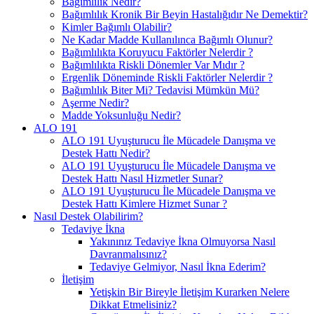
Bağımlılık Nedir?
Bağımlılık Kronik Bir Beyin Hastalığıdır Ne Demektir?
Kimler Bağımlı Olabilir?
Ne Kadar Madde Kullanılınca Bağımlı Olunur?
Bağımlılıkta Koruyucu Faktörler Nelerdir ?
Bağımlılıkta Riskli Dönemler Var Mıdır ?
Ergenlik Döneminde Riskli Faktörler Nelerdir ?
Bağımlılık Biter Mi? Tedavisi Mümkün Mü?
Aşerme Nedir?
Madde Yoksunluğu Nedir?
ALO 191
ALO 191 Uyuşturucu İle Mücadele Danışma ve
Destek Hattı Nedir?
ALO 191 Uyuşturucu İle Mücadele Danışma ve
Destek Hattı Nasıl Hizmetler Sunar?
ALO 191 Uyuşturucu İle Mücadele Danışma ve
Destek Hattı Kimlere Hizmet Sunar ?
Nasıl Destek Olabilirim?
Tedaviye İkna
Yakınınız Tedaviye İkna Olmuyorsa Nasıl
Davranmalısınız?
Tedaviye Gelmiyor, Nasıl İkna Ederim?
İletişim
Yetişkin Bir Bireyle İletişim Kurarken Nelere
Dikkat Etmelisiniz?