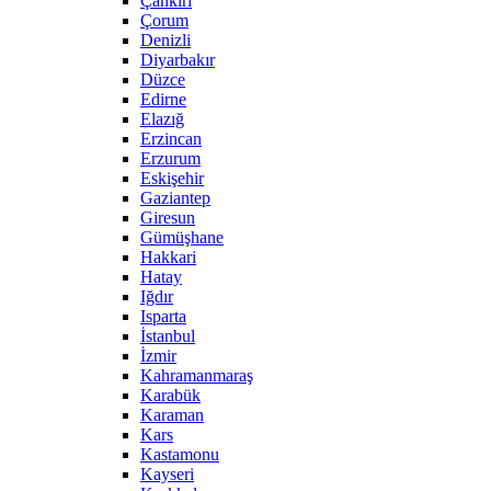
Çankırı
Çorum
Denizli
Diyarbakır
Düzce
Edirne
Elazığ
Erzincan
Erzurum
Eskişehir
Gaziantep
Giresun
Gümüşhane
Hakkari
Hatay
Iğdır
Isparta
İstanbul
İzmir
Kahramanmaraş
Karabük
Karaman
Kars
Kastamonu
Kayseri