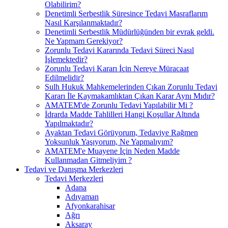
Olabilirim?
Denetimli Serbestlik Süresince Tedavi Masraflarım
Nasıl Karşılanmaktadır?
Denetimli Serbestlik Müdürlüğünden bir evrak geldi.
Ne Yapmam Gerekiyor?
​Zorunlu Tedavi Kararında Tedavi Süreci Nasıl
İşlemektedir?
Zorunlu Tedavi Kararı İçin Nereye Müracaat
Edilmelidir?
Sulh Hukuk Mahkemelerinden Çıkan Zorunlu Tedavi
Kararı İle Kaymakamlıktan Çıkan Karar Aynı Mıdır?
AMATEM'de Zorunlu Tedavi Yapılabilir Mi ?
İdrarda Madde Tahlilleri Hangi Koşullar Altında
Yapılmaktadır?
Ayaktan Tedavi Görüyorum, Tedaviye Rağmen
Yoksunluk Yaşıyorum, Ne Yapmalıyım?
AMATEM'e Muayene İçin Neden Madde
Kullanmadan Gitmeliyim ?
Tedavi ve Danışma Merkezleri
Tedavi Merkezleri
Adana
Adıyaman
Afyonkarahisar
Ağrı
Aksaray