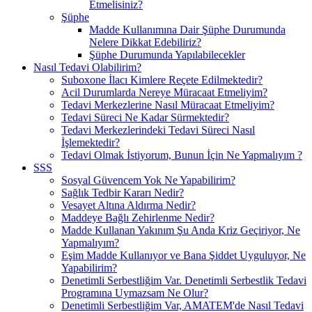
Etmelisiniz?
Şüphe
Madde Kullanımına Dair Şüphe Durumunda
Nelere Dikkat Edebiliriz?
Şüphe Durumunda Yapılabilecekler
Nasıl Tedavi Olabilirim?
Suboxone İlacı Kimlere Reçete Edilmektedir?
Acil Durumlarda Nereye Müracaat Etmeliyim?
Tedavi Merkezlerine Nasıl Müracaat Etmeliyim?
Tedavi Süreci Ne Kadar Sürmektedir?
Tedavi Merkezlerindeki Tedavi Süreci Nasıl
İşlemektedir?
Tedavi Olmak İstiyorum, Bunun İçin Ne Yapmalıyım ?
SSS
Sosyal Güvencem Yok Ne Yapabilirim?
Sağlık Tedbir Kararı Nedir?
Vesayet Altına Aldırma Nedir?
Maddeye Bağlı Zehirlenme Nedir?
Madde Kullanan Yakınım Şu Anda Kriz Geçiriyor, Ne
Yapmalıyım?
Eşim Madde Kullanıyor ve Bana Şiddet Uyguluyor, Ne
Yapabilirim?
Denetimli Serbestliğim Var. Denetimli Serbestlik Tedavi
Programına Uymazsam Ne Olur?
Denetimli Serbestliğim Var, AMATEM'de Nasıl Tedavi