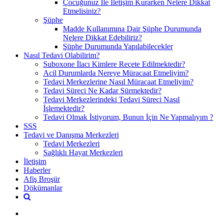
Çocuğunuz İle İletişim Kurarken Nelere Dikkat
Etmelisiniz?
Şüphe
Madde Kullanımına Dair Şüphe Durumunda
Nelere Dikkat Edebiliriz?
Şüphe Durumunda Yapılabilecekler
Nasıl Tedavi Olabilirim?
Suboxone İlacı Kimlere Reçete Edilmektedir?
Acil Durumlarda Nereye Müracaat Etmeliyim?
Tedavi Merkezlerine Nasıl Müracaat Etmeliyim?
Tedavi Süreci Ne Kadar Sürmektedir?
Tedavi Merkezlerindeki Tedavi Süreci Nasıl
İşlemektedir?
Tedavi Olmak İstiyorum, Bunun İçin Ne Yapmalıyım ?
SSS
Tedavi ve Danışma Merkezleri
Tedavi Merkezleri
Sağlıklı Hayat Merkezleri
İletişim
Haberler
Afiş Broşür
Dökümanlar