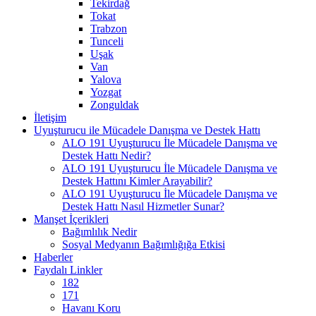
Tekirdağ
Tokat
Trabzon
Tunceli
Uşak
Van
Yalova
Yozgat
Zonguldak
İletişim
Uyuşturucu ile Mücadele Danışma ve Destek Hattı
ALO 191 Uyuşturucu İle Mücadele Danışma ve
Destek Hattı Nedir?
ALO 191 Uyuşturucu İle Mücadele Danışma ve
Destek Hattını Kimler Arayabilir?
ALO 191 Uyuşturucu İle Mücadele Danışma ve
Destek Hattı Nasıl Hizmetler Sunar?
Manşet İçerikleri
Bağımlılık Nedir
Sosyal Medyanın Bağımlığığa Etkisi
Haberler
Faydalı Linkler
182
171
Havanı Koru