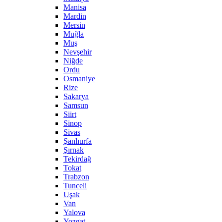
Manisa
Mardin
Mersin
Muğla
Muş
Nevşehir
Niğde
Ordu
Osmaniye
Rize
Sakarya
Samsun
Siirt
Sinop
Sivas
Şanlıurfa
Şırnak
Tekirdağ
Tokat
Trabzon
Tunceli
Uşak
Van
Yalova
Yozgat