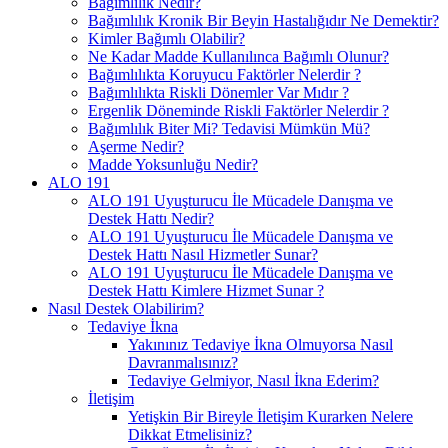
Bağımlılık Nedir?
Bağımlılık Kronik Bir Beyin Hastalığıdır Ne Demektir?
Kimler Bağımlı Olabilir?
Ne Kadar Madde Kullanılınca Bağımlı Olunur?
Bağımlılıkta Koruyucu Faktörler Nelerdir ?
Bağımlılıkta Riskli Dönemler Var Mıdır ?
Ergenlik Döneminde Riskli Faktörler Nelerdir ?
Bağımlılık Biter Mi? Tedavisi Mümkün Mü?
Aşerme Nedir?
Madde Yoksunluğu Nedir?
ALO 191
ALO 191 Uyuşturucu İle Mücadele Danışma ve
Destek Hattı Nedir?
ALO 191 Uyuşturucu İle Mücadele Danışma ve
Destek Hattı Nasıl Hizmetler Sunar?
ALO 191 Uyuşturucu İle Mücadele Danışma ve
Destek Hattı Kimlere Hizmet Sunar ?
Nasıl Destek Olabilirim?
Tedaviye İkna
Yakınınız Tedaviye İkna Olmuyorsa Nasıl
Davranmalısınız?
Tedaviye Gelmiyor, Nasıl İkna Ederim?
İletişim
Yetişkin Bir Bireyle İletişim Kurarken Nelere
Dikkat Etmelisiniz?