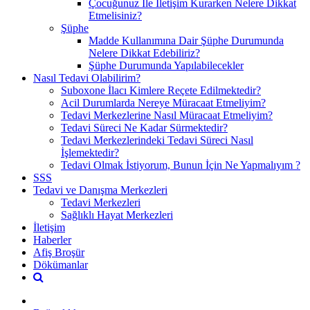
Çocuğunuz İle İletişim Kurarken Nelere Dikkat
Etmelisiniz?
Şüphe
Madde Kullanımına Dair Şüphe Durumunda
Nelere Dikkat Edebiliriz?
Şüphe Durumunda Yapılabilecekler
Nasıl Tedavi Olabilirim?
Suboxone İlacı Kimlere Reçete Edilmektedir?
Acil Durumlarda Nereye Müracaat Etmeliyim?
Tedavi Merkezlerine Nasıl Müracaat Etmeliyim?
Tedavi Süreci Ne Kadar Sürmektedir?
Tedavi Merkezlerindeki Tedavi Süreci Nasıl
İşlemektedir?
Tedavi Olmak İstiyorum, Bunun İçin Ne Yapmalıyım ?
SSS
Tedavi ve Danışma Merkezleri
Tedavi Merkezleri
Sağlıklı Hayat Merkezleri
İletişim
Haberler
Afiş Broşür
Dökümanlar