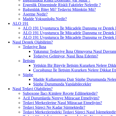
Bağımlılıkta Riskli Dönemler Var Mıdır ?
Ergenlik Döneminde Riskli Faktörler Nelerdir ?
Bağımlılık Biter Mi? Tedavisi Mümkün Mü?
Aşerme Nedir?
Madde Yoksunluğu Nedir?
ALO 191
ALO 191 Uyuşturucu İle Mücadele Danışma ve Destek H
ALO 191 Uyuşturucu İle Mücadele Danışma ve Destek Ha
ALO 191 Uyuşturucu İle Mücadele Danışma ve Destek H
Nasıl Destek Olabilirim?
Tedaviye İkna
Yakınınız Tedaviye İkna Olmuyorsa Nasıl Davranm
Tedaviye Gelmiyor, Nasıl İkna Ederim?
İletişim
Yetişkin Bir Bireyle İletişim Kurarken Nelere Dikk
Çocuğunuz İle İletişim Kurarken Nelere Dikkat Et
Şüphe
Madde Kullanımına Dair Şüphe Durumunda Nelere
Şüphe Durumunda Yapılabilecekler
Nasıl Tedavi Olabilirim?
Suboxone İlacı Kimlere Reçete Edilmektedir?
Acil Durumlarda Nereye Müracaat Etmeliyim?
Tedavi Merkezlerine Nasıl Müracaat Etmeliyim?
Tedavi Süreci Ne Kadar Sürmektedir?
Tedavi Merkezlerindeki Tedavi Süreci Nasıl İşlemektedir