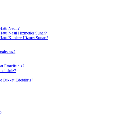
attı Nedir?
ttı Nasıl Hizmetler Sunar?
attı Kimlere Hizmet Sunar ?
alısınız?
at Etmelisiniz?
melisiniz?
 Dikkat Edebiliriz?
?