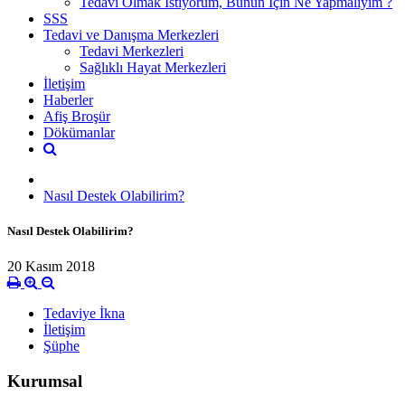
Tedavi Olmak İstiyorum, Bunun İçin Ne Yapmalıyım ?
SSS
Tedavi ve Danışma Merkezleri
Tedavi Merkezleri
Sağlıklı Hayat Merkezleri
İletişim
Haberler
Afiş Broşür
Dökümanlar
Nasıl Destek Olabilirim?
Nasıl Destek Olabilirim?
20 Kasım 2018
Tedaviye İkna
İletişim
Şüphe
Kurumsal