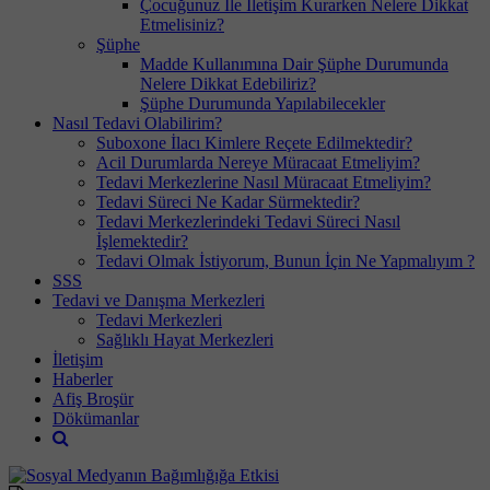
Çocuğunuz İle İletişim Kurarken Nelere Dikkat
Etmelisiniz?
Şüphe
Madde Kullanımına Dair Şüphe Durumunda
Nelere Dikkat Edebiliriz?
Şüphe Durumunda Yapılabilecekler
Nasıl Tedavi Olabilirim?
Suboxone İlacı Kimlere Reçete Edilmektedir?
Acil Durumlarda Nereye Müracaat Etmeliyim?
Tedavi Merkezlerine Nasıl Müracaat Etmeliyim?
Tedavi Süreci Ne Kadar Sürmektedir?
Tedavi Merkezlerindeki Tedavi Süreci Nasıl
İşlemektedir?
Tedavi Olmak İstiyorum, Bunun İçin Ne Yapmalıyım ?
SSS
Tedavi ve Danışma Merkezleri
Tedavi Merkezleri
Sağlıklı Hayat Merkezleri
İletişim
Haberler
Afiş Broşür
Dökümanlar