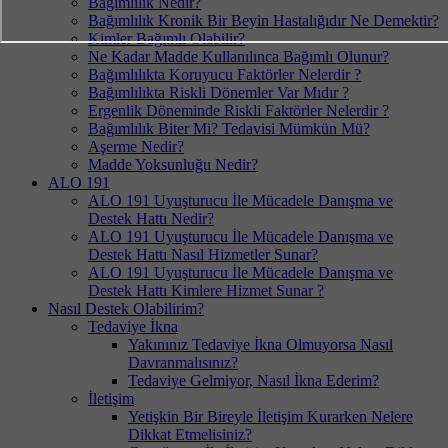
Bağımlılık Nedir?
Bağımlılık Kronik Bir Beyin Hastalığıdır Ne Demektir?
Kimler Bağımlı Olabilir?
Ne Kadar Madde Kullanılınca Bağımlı Olunur?
Bağımlılıkta Koruyucu Faktörler Nelerdir ?
Bağımlılıkta Riskli Dönemler Var Mıdır ?
Ergenlik Döneminde Riskli Faktörler Nelerdir ?
Bağımlılık Biter Mi? Tedavisi Mümkün Mü?
Aşerme Nedir?
Madde Yoksunluğu Nedir?
ALO 191
ALO 191 Uyuşturucu İle Mücadele Danışma ve
Destek Hattı Nedir?
ALO 191 Uyuşturucu İle Mücadele Danışma ve
Destek Hattı Nasıl Hizmetler Sunar?
ALO 191 Uyuşturucu İle Mücadele Danışma ve
Destek Hattı Kimlere Hizmet Sunar ?
Nasıl Destek Olabilirim?
Tedaviye İkna
Yakınınız Tedaviye İkna Olmuyorsa Nasıl
Davranmalısınız?
Tedaviye Gelmiyor, Nasıl İkna Ederim?
İletişim
Yetişkin Bir Bireyle İletişim Kurarken Nelere
Dikkat Etmelisiniz?