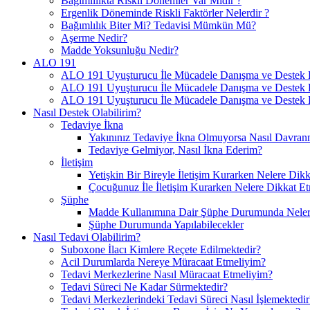
Bağımlılıkta Riskli Dönemler Var Mıdır ?
Ergenlik Döneminde Riskli Faktörler Nelerdir ?
Bağımlılık Biter Mi? Tedavisi Mümkün Mü?
Aşerme Nedir?
Madde Yoksunluğu Nedir?
ALO 191
ALO 191 Uyuşturucu İle Mücadele Danışma ve Destek H
ALO 191 Uyuşturucu İle Mücadele Danışma ve Destek Ha
ALO 191 Uyuşturucu İle Mücadele Danışma ve Destek H
Nasıl Destek Olabilirim?
Tedaviye İkna
Yakınınız Tedaviye İkna Olmuyorsa Nasıl Davranm
Tedaviye Gelmiyor, Nasıl İkna Ederim?
İletişim
Yetişkin Bir Bireyle İletişim Kurarken Nelere Dikk
Çocuğunuz İle İletişim Kurarken Nelere Dikkat Et
Şüphe
Madde Kullanımına Dair Şüphe Durumunda Nelere
Şüphe Durumunda Yapılabilecekler
Nasıl Tedavi Olabilirim?
Suboxone İlacı Kimlere Reçete Edilmektedir?
Acil Durumlarda Nereye Müracaat Etmeliyim?
Tedavi Merkezlerine Nasıl Müracaat Etmeliyim?
Tedavi Süreci Ne Kadar Sürmektedir?
Tedavi Merkezlerindeki Tedavi Süreci Nasıl İşlemektedir