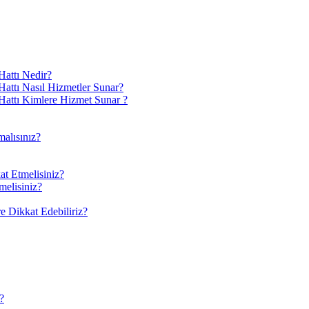
attı Nedir?
ttı Nasıl Hizmetler Sunar?
attı Kimlere Hizmet Sunar ?
alısınız?
at Etmelisiniz?
melisiniz?
 Dikkat Edebiliriz?
?