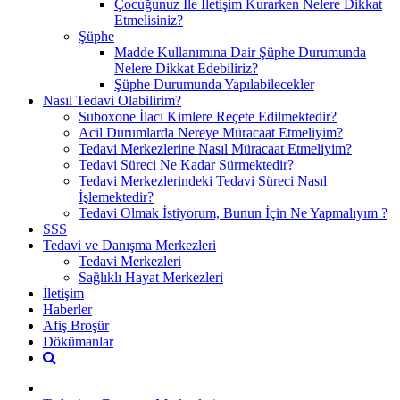
Çocuğunuz İle İletişim Kurarken Nelere Dikkat
Etmelisiniz?
Şüphe
Madde Kullanımına Dair Şüphe Durumunda
Nelere Dikkat Edebiliriz?
Şüphe Durumunda Yapılabilecekler
Nasıl Tedavi Olabilirim?
Suboxone İlacı Kimlere Reçete Edilmektedir?
Acil Durumlarda Nereye Müracaat Etmeliyim?
Tedavi Merkezlerine Nasıl Müracaat Etmeliyim?
Tedavi Süreci Ne Kadar Sürmektedir?
Tedavi Merkezlerindeki Tedavi Süreci Nasıl
İşlemektedir?
Tedavi Olmak İstiyorum, Bunun İçin Ne Yapmalıyım ?
SSS
Tedavi ve Danışma Merkezleri
Tedavi Merkezleri
Sağlıklı Hayat Merkezleri
İletişim
Haberler
Afiş Broşür
Dökümanlar