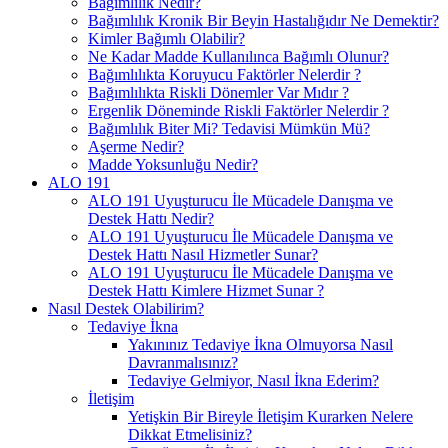
Bağımlılık Nedir?
Bağımlılık Kronik Bir Beyin Hastalığıdır Ne Demektir?
Kimler Bağımlı Olabilir?
Ne Kadar Madde Kullanılınca Bağımlı Olunur?
Bağımlılıkta Koruyucu Faktörler Nelerdir ?
Bağımlılıkta Riskli Dönemler Var Mıdır ?
Ergenlik Döneminde Riskli Faktörler Nelerdir ?
Bağımlılık Biter Mi? Tedavisi Mümkün Mü?
Aşerme Nedir?
Madde Yoksunluğu Nedir?
ALO 191
ALO 191 Uyuşturucu İle Mücadele Danışma ve
Destek Hattı Nedir?
ALO 191 Uyuşturucu İle Mücadele Danışma ve
Destek Hattı Nasıl Hizmetler Sunar?
ALO 191 Uyuşturucu İle Mücadele Danışma ve
Destek Hattı Kimlere Hizmet Sunar ?
Nasıl Destek Olabilirim?
Tedaviye İkna
Yakınınız Tedaviye İkna Olmuyorsa Nasıl
Davranmalısınız?
Tedaviye Gelmiyor, Nasıl İkna Ederim?
İletişim
Yetişkin Bir Bireyle İletişim Kurarken Nelere
Dikkat Etmelisiniz?