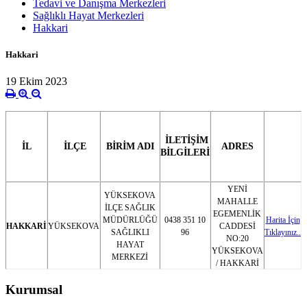
Tedavi ve Danışma Merkezleri
Sağlıklı Hayat Merkezleri
Hakkari
Hakkari
19 Ekim 2023
İLETİŞİM
İL
İLÇE
BİRİM ADI
ADRES
BİLGİLERİ
YENİ
YÜKSEKOVA
MAHALLE
İLÇE SAĞLIK
EGEMENLİK
MÜDÜRLÜĞÜ
0438 351 10
Harita İçin
HAKKARİ
YÜKSEKOVA
CADDESİ
SAĞLIKLI
96
Tıklayınız..
NO:20
HAYAT
YÜKSEKOVA
MERKEZİ
/ HAKKARİ
Kurumsal