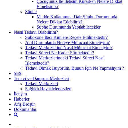
Çocuğunuz İle İletişim Kurarken Nelere Dikkat
Etmelisiniz?
Şüphe
Madde Kullanımına Dair Şüphe Durumunda
Nelere Dikkat Edebiliriz?
Şüphe Durumunda Yapılabilecekler
Nasıl Tedavi Olabilirim?
Suboxone İlacı Kimlere Reçete Edilmektedir?
Acil Durumlarda Nereye Müracaat Etmeliyim?
Tedavi Merkezlerine Nasıl Müracaat Etmeliyim?
Tedavi Süreci Ne Kadar Sürmektedir?
Tedavi Merkezlerindeki Tedavi Süreci Nasıl
İşlemektedir?
Tedavi Olmak İstiyorum, Bunun İçin Ne Yapmalıyım ?
SSS
Tedavi ve Danışma Merkezleri
Tedavi Merkezleri
Sağlıklı Hayat Merkezleri
İletişim
Haberler
Afiş Broşür
Dökümanlar