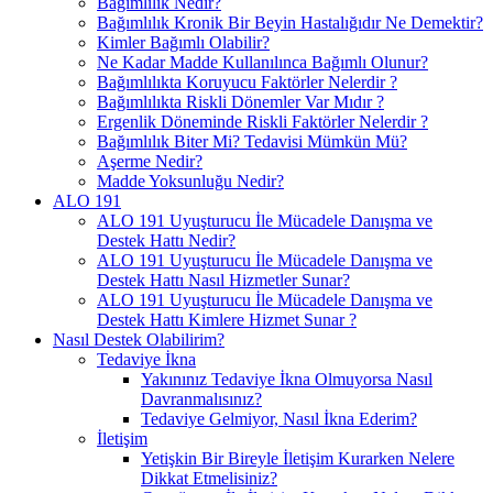
Bağımlılık Nedir?
Bağımlılık Kronik Bir Beyin Hastalığıdır Ne Demektir?
Kimler Bağımlı Olabilir?
Ne Kadar Madde Kullanılınca Bağımlı Olunur?
Bağımlılıkta Koruyucu Faktörler Nelerdir ?
Bağımlılıkta Riskli Dönemler Var Mıdır ?
Ergenlik Döneminde Riskli Faktörler Nelerdir ?
Bağımlılık Biter Mi? Tedavisi Mümkün Mü?
Aşerme Nedir?
Madde Yoksunluğu Nedir?
ALO 191
ALO 191 Uyuşturucu İle Mücadele Danışma ve
Destek Hattı Nedir?
ALO 191 Uyuşturucu İle Mücadele Danışma ve
Destek Hattı Nasıl Hizmetler Sunar?
ALO 191 Uyuşturucu İle Mücadele Danışma ve
Destek Hattı Kimlere Hizmet Sunar ?
Nasıl Destek Olabilirim?
Tedaviye İkna
Yakınınız Tedaviye İkna Olmuyorsa Nasıl
Davranmalısınız?
Tedaviye Gelmiyor, Nasıl İkna Ederim?
İletişim
Yetişkin Bir Bireyle İletişim Kurarken Nelere
Dikkat Etmelisiniz?