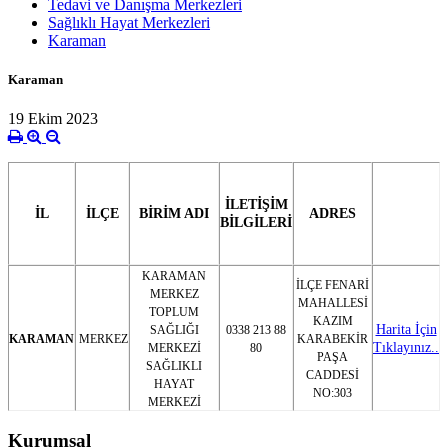
Tedavi ve Danışma Merkezleri
Sağlıklı Hayat Merkezleri
Karaman
Karaman
19 Ekim 2023
İLETİŞİM
İL
İLÇE
BİRİM ADI
ADRES
BİLGİLERİ
KARAMAN
İLÇE FENARİ
MERKEZ
MAHALLESİ
TOPLUM
KAZIM
Harita İçin
SAĞLIĞI
0338 213 88
KARAMAN
MERKEZ
KARABEKİR
Tıklayınız..
MERKEZİ
80
PAŞA
SAĞLIKLI
CADDESİ
HAYAT
NO:303
MERKEZİ
Kurumsal