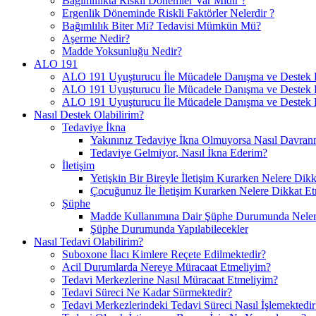
Bağımlılıkta Riskli Dönemler Var Mıdır ?
Ergenlik Döneminde Riskli Faktörler Nelerdir ?
Bağımlılık Biter Mi? Tedavisi Mümkün Mü?
Aşerme Nedir?
Madde Yoksunluğu Nedir?
ALO 191
ALO 191 Uyuşturucu İle Mücadele Danışma ve Destek H
ALO 191 Uyuşturucu İle Mücadele Danışma ve Destek Ha
ALO 191 Uyuşturucu İle Mücadele Danışma ve Destek H
Nasıl Destek Olabilirim?
Tedaviye İkna
Yakınınız Tedaviye İkna Olmuyorsa Nasıl Davranm
Tedaviye Gelmiyor, Nasıl İkna Ederim?
İletişim
Yetişkin Bir Bireyle İletişim Kurarken Nelere Dikk
Çocuğunuz İle İletişim Kurarken Nelere Dikkat Et
Şüphe
Madde Kullanımına Dair Şüphe Durumunda Nelere
Şüphe Durumunda Yapılabilecekler
Nasıl Tedavi Olabilirim?
Suboxone İlacı Kimlere Reçete Edilmektedir?
Acil Durumlarda Nereye Müracaat Etmeliyim?
Tedavi Merkezlerine Nasıl Müracaat Etmeliyim?
Tedavi Süreci Ne Kadar Sürmektedir?
Tedavi Merkezlerindeki Tedavi Süreci Nasıl İşlemektedir