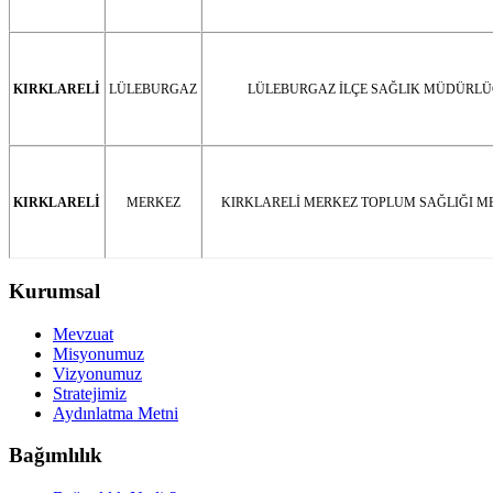
KIRKLARELİ
LÜLEBURGAZ
LÜLEBURGAZ İLÇE SAĞLIK MÜDÜRLÜ
KIRKLARELİ
MERKEZ
KIRKLARELİ MERKEZ TOPLUM SAĞLIĞI M
Kurumsal
Mevzuat
Misyonumuz
Vizyonumuz
Stratejimiz
Aydınlatma Metni
Bağımlılık