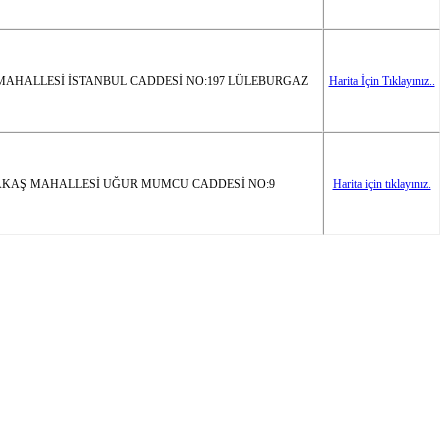
MAHALLESİ İSTANBUL CADDESİ NO:197 LÜLEBURGAZ
Harita İçin Tıklayınız..
KAŞ MAHALLESİ UĞUR MUMCU CADDESİ NO:9
Harita için tıklayınız.