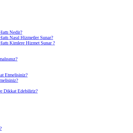
attı Nedir?
ttı Nasıl Hizmetler Sunar?
attı Kimlere Hizmet Sunar ?
alısınız?
at Etmelisiniz?
melisiniz?
 Dikkat Edebiliriz?
?