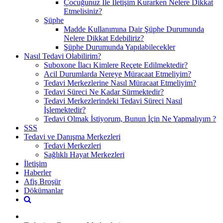
Çocuğunuz İle İletişim Kurarken Nelere Dikkat
Etmelisiniz?
Şüphe
Madde Kullanımına Dair Şüphe Durumunda
Nelere Dikkat Edebiliriz?
Şüphe Durumunda Yapılabilecekler
Nasıl Tedavi Olabilirim?
Suboxone İlacı Kimlere Reçete Edilmektedir?
Acil Durumlarda Nereye Müracaat Etmeliyim?
Tedavi Merkezlerine Nasıl Müracaat Etmeliyim?
Tedavi Süreci Ne Kadar Sürmektedir?
Tedavi Merkezlerindeki Tedavi Süreci Nasıl
İşlemektedir?
Tedavi Olmak İstiyorum, Bunun İçin Ne Yapmalıyım ?
SSS
Tedavi ve Danışma Merkezleri
Tedavi Merkezleri
Sağlıklı Hayat Merkezleri
İletişim
Haberler
Afiş Broşür
Dökümanlar