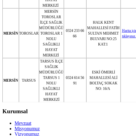
HAYAT
MERKEZİ
MERSİN
TOROSLAR
İLÇE SAĞLIK
HALK KENT
MÜDÜRLÜĞÜ
MAHALLESİ FATİH
0324 233 66
Harita içi
MERSİN
TOROSLAR
TOROSLAR 1
SULTAN MEHMET
66
tıklayınız.
NOLU
BULVARI NO:25
SAĞLIKLI
KAT:1
HAYAT
MERKEZİ
TARSUS İLÇE
SAĞLIK
MÜDÜRLÜĞÜ
ESKİ ÖMERLİ
TARSUS 1
0324 614 56
MAHALLESİ ALİ
MERSİN
TARSUS
NOLU
91
BOLTAÇ SOKAK
SAĞLIKLI
NO: 16/A
HAYAT
MERKEZİ
Kurumsal
Mevzuat
Misyonumuz
Vizyonumuz