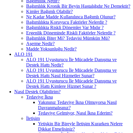
Bağımlılık Nedir?
Bağımlılık Kronik Bir Beyin Hastalığıdır Ne Demektir?
Kimler Bağımlı Olabilir?
Ne Kadar Madde Kullanılınca Bağımlı Olunur?
Bağımlılıkta Koruyucu Faktörler Nelerdir ?
Bağımlılıkta Riskli Dönemler Var Mıdır ?
Ergenlik Döneminde Riskli Faktörler Nelerdir ?
Bağımlılık Biter Mi? Tedavisi Mümkün Mü?
Aşerme Nedir?
Madde Yoksunluğu Nedir?
ALO 191
ALO 191 Uyuşturucu İle Mücadele Danışma ve
Destek Hattı Nedir?
ALO 191 Uyuşturucu İle Mücadele Danışma ve
Destek Hattı Nasıl Hizmetler Sunar?
ALO 191 Uyuşturucu İle Mücadele Danışma ve
Destek Hattı Kimlere Hizmet Sunar ?
Nasıl Destek Olabilirim?
Tedaviye İkna
Yakınınız Tedaviye İkna Olmuyorsa Nasıl
Davranmalısınız?
Tedaviye Gelmiyor, Nasıl İkna Ederim?
İletişim
Yetişkin Bir Bireyle İletişim Kurarken Nelere
Dikkat Etmelisiniz?