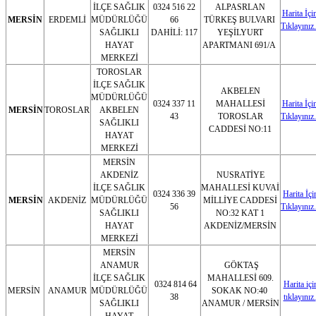
İLÇE SAĞLIK
0324 516 22
ALPASRLAN
Harita İçi
MERSİN
ERDEMLİ
MÜDÜRLÜĞÜ
66
TÜRKEŞ BULVARI
Tıklayınız.
SAĞLIKLI
DAHİLİ: 117
YEŞİLYURT
HAYAT
APARTMANI 691/A
MERKEZİ
TOROSLAR
İLÇE SAĞLIK
AKBELEN
MÜDÜRLÜĞÜ
0324 337 11
MAHALLESİ
Harita İçi
MERSİN
TOROSLAR
AKBELEN
43
TOROSLAR
Tıklayınız.
SAĞLIKLI
CADDESİ NO:11
HAYAT
MERKEZİ
MERSİN
AKDENİZ
NUSRATİYE
İLÇE SAĞLIK
MAHALLESİ KUVAİ
0324 336 39
Harita İçi
MERSİN
AKDENİZ
MÜDÜRLÜĞÜ
MİLLİYE CADDESİ
56
Tıklayınız.
SAĞLIKLI
NO:32 KAT 1
HAYAT
AKDENİZ/MERSİN
MERKEZİ
MERSİN
ANAMUR
GÖKTAŞ
İLÇE SAĞLIK
MAHALLESİ 609.
0324 814 64
Harita içi
MERSİN
ANAMUR
MÜDÜRLÜĞÜ
SOKAK NO:40
38
tıklayınız.
SAĞLIKLI
ANAMUR / MERSİN