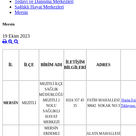
Tedavi ve Danışma Merkezleri
Sağlıklı Hayat Merkezleri
Mersin
Mersin
19 Ekim 2023
İLETİŞİM
İL
İLÇE
BİRİM ADI
ADRES
BİLGİLERİ
MEZİTLİ İLÇE
SAĞLIK
MÜDÜRLÜĞÜ
MEZİTLİ 2
0324 357 45
FATİH MAHALLESİ
Harita İçi
MERSİN
MEZİTLİ
NOLU
35
30042. SOKAK NO:3
Tıklayınız.
SAĞLIKLI
HAYAT
MERKEZİ
MERSİN
ERDEMLİ
ALATA MAHALLESİ