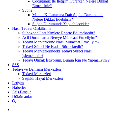
Çocuğunuz İle İletişim Kurarken Nelere Dikkat
Etmelisiniz?
Şüphe
Madde Kullanımına Dair Şüphe Durumunda
Nelere Dikkat Edebiliriz?
Şüphe Durumunda Yapılabilecekler
Nasıl Tedavi Olabilirim?
Suboxone İlacı Kimlere Reçete Edilmektedir?
Acil Durumlarda Nereye Müracaat Etmeliyim?
Tedavi Merkezlerine Nasıl Müracaat Etmeliyim?
Tedavi Süreci Ne Kadar Sürmektedir?
Tedavi Merkezlerindeki Tedavi Süreci Nasıl
İşlemektedir?
Tedavi Olmak İstiyorum, Bunun İçin Ne Yapmalıyım ?
SSS
Tedavi ve Danışma Merkezleri
Tedavi Merkezleri
Sağlıklı Hayat Merkezleri
İletişim
Haberler
Afiş Broşür
Dökümanlar