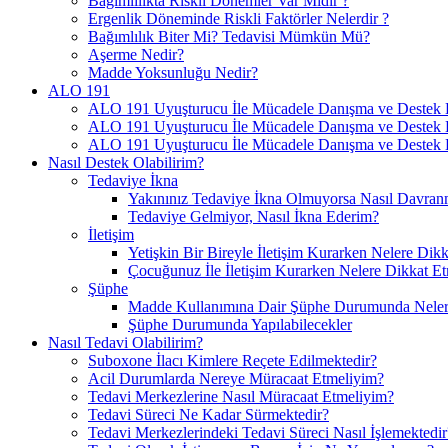
Bağımlılıkta Riskli Dönemler Var Mıdır ?
Ergenlik Döneminde Riskli Faktörler Nelerdir ?
Bağımlılık Biter Mi? Tedavisi Mümkün Mü?
Aşerme Nedir?
Madde Yoksunluğu Nedir?
ALO 191
ALO 191 Uyuşturucu İle Mücadele Danışma ve Destek H
ALO 191 Uyuşturucu İle Mücadele Danışma ve Destek Ha
ALO 191 Uyuşturucu İle Mücadele Danışma ve Destek H
Nasıl Destek Olabilirim?
Tedaviye İkna
Yakınınız Tedaviye İkna Olmuyorsa Nasıl Davranm
Tedaviye Gelmiyor, Nasıl İkna Ederim?
İletişim
Yetişkin Bir Bireyle İletişim Kurarken Nelere Dikk
Çocuğunuz İle İletişim Kurarken Nelere Dikkat Et
Şüphe
Madde Kullanımına Dair Şüphe Durumunda Nelere
Şüphe Durumunda Yapılabilecekler
Nasıl Tedavi Olabilirim?
Suboxone İlacı Kimlere Reçete Edilmektedir?
Acil Durumlarda Nereye Müracaat Etmeliyim?
Tedavi Merkezlerine Nasıl Müracaat Etmeliyim?
Tedavi Süreci Ne Kadar Sürmektedir?
Tedavi Merkezlerindeki Tedavi Süreci Nasıl İşlemektedir