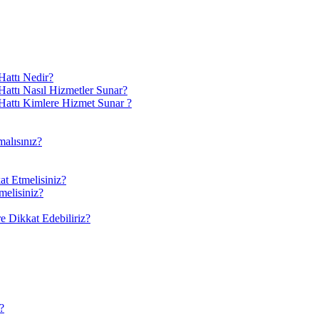
attı Nedir?
ttı Nasıl Hizmetler Sunar?
attı Kimlere Hizmet Sunar ?
alısınız?
at Etmelisiniz?
melisiniz?
 Dikkat Edebiliriz?
?