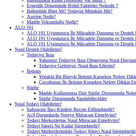
Bağımlılıkta Riskli Dönemler Var Mıdır ?
Ergenlik Döneminde Riskli Faktörler Nelerdir ?
Bağımlılık Biter Mi? Tedavisi Mümkün Mü?
Aşerme Nedir?
Madde Yoksunluğu Nedir?
ALO 191
ALO 191 Uyuşturucu İle Mücadele Danışma ve Destek H
ALO 191 Uyuşturucu İle Mücadele Danışma ve Destek Ha
ALO 191 Uyuşturucu İle Mücadele Danışma ve Destek H
Nasıl Destek Olabilirim?
Tedaviye İkna
Yakınınız Tedaviye İkna Olmuyorsa Nasıl Davranm
Tedaviye Gelmiyor, Nasıl İkna Ederim?
İletişim
Yetişkin Bir Bireyle İletişim Kurarken Nelere Dikk
Çocuğunuz İle İletişim Kurarken Nelere Dikkat Et
Şüphe
Madde Kullanımına Dair Şüphe Durumunda Nelere
Şüphe Durumunda Yapılabilecekler
Nasıl Tedavi Olabilirim?
Suboxone İlacı Kimlere Reçete Edilmektedir?
Acil Durumlarda Nereye Müracaat Etmeliyim?
Tedavi Merkezlerine Nasıl Müracaat Etmeliyim?
Tedavi Süreci Ne Kadar Sürmektedir?
Tedavi Merkezlerindeki Tedavi Süreci Nasıl İşlemektedir