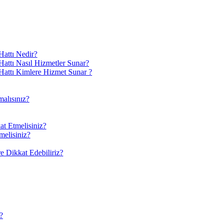
attı Nedir?
ttı Nasıl Hizmetler Sunar?
attı Kimlere Hizmet Sunar ?
alısınız?
at Etmelisiniz?
melisiniz?
 Dikkat Edebiliriz?
?