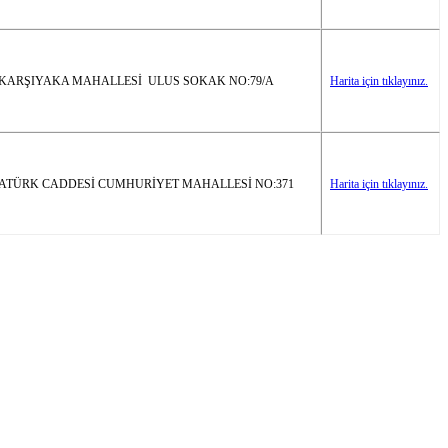
KARŞIYAKA MAHALLESİ ULUS SOKAK NO:79/A
Harita için tıklayınız.
ATÜRK CADDESİ CUMHURİYET MAHALLESİ NO:371
Harita için tıklayınız.