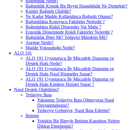
Bağımlılık Nedir?
Bağımlılık Kronik Bir Beyin Hastalığıdır Ne Demektir?
Kimler Bağımlı Olabilir?
Ne Kadar Madde Kullanılınca Bağımlı Olunur?
Bağımlılıkta Koruyucu Faktörler Nelerdir ?
Bağımlılıkta Riskli Dönemler Var Mıdır ?
Ergenlik Döneminde Riskli Faktörler Nelerdir ?
Bağımlılık Biter Mi? Tedavisi Mümkün Mü?
Aşerme Nedir?
Madde Yoksunluğu Nedir?
ALO 191
ALO 191 Uyuşturucu İle Mücadele Danışma ve
Destek Hattı Nedir?
ALO 191 Uyuşturucu İle Mücadele Danışma ve
Destek Hattı Nasıl Hizmetler Sunar?
ALO 191 Uyuşturucu İle Mücadele Danışma ve
Destek Hattı Kimlere Hizmet Sunar ?
Nasıl Destek Olabilirim?
Tedaviye İkna
Yakınınız Tedaviye İkna Olmuyorsa Nasıl
Davranmalısınız?
Tedaviye Gelmiyor, Nasıl İkna Ederim?
İletişim
Yetişkin Bir Bireyle İletişim Kurarken Nelere
Dikkat Etmelisiniz?