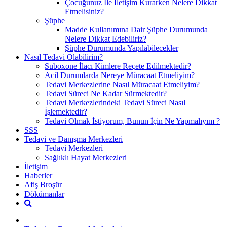
Çocuğunuz İle İletişim Kurarken Nelere Dikkat
Etmelisiniz?
Şüphe
Madde Kullanımına Dair Şüphe Durumunda
Nelere Dikkat Edebiliriz?
Şüphe Durumunda Yapılabilecekler
Nasıl Tedavi Olabilirim?
Suboxone İlacı Kimlere Reçete Edilmektedir?
Acil Durumlarda Nereye Müracaat Etmeliyim?
Tedavi Merkezlerine Nasıl Müracaat Etmeliyim?
Tedavi Süreci Ne Kadar Sürmektedir?
Tedavi Merkezlerindeki Tedavi Süreci Nasıl
İşlemektedir?
Tedavi Olmak İstiyorum, Bunun İçin Ne Yapmalıyım ?
SSS
Tedavi ve Danışma Merkezleri
Tedavi Merkezleri
Sağlıklı Hayat Merkezleri
İletişim
Haberler
Afiş Broşür
Dökümanlar