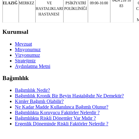
0424 218 10
ELAZIĞ
MERKEZ
VE
PSİKİYATRİ
09:00-16:00
83
HASTALIKLARI
POLİKLİNİĞİ
C
HASTANESİ
Kurumsal
Mevzuat
Misyonumuz
Vizyonumuz
Stratejimiz
Aydınlatma Metni
Bağımlılık
Bağımlılık Nedir?
Bağımlılık Kronik Bir Beyin Hastalığıdır Ne Demektir?
Kimler Bağımlı Olabilir?
Ne Kadar Madde Kullanılınca Bağımlı Olunur?
Bağımlılıkta Koruyucu Faktörler Nelerdir ?
Bağımlılıkta Riskli Dönemler Var Mıdır ?
Ergenlik Döneminde Riskli Faktörler Nelerdir ?