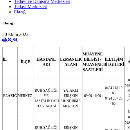
Tedavi ve Danışma Merkezleri
Tedavi Merkezleri
Elazığ
Elazığ
20 Ekim 2023
MUAYENE
İL
HASTANE
UZMANLIK
BİLGİSİ /
İLETİŞİM
İLÇE
ADI
ALANI
MUAYENE
BİLGİLERİ
SAATLERİ
R
MA
0424 218 10
RUH SAĞLIĞI
YATAKLI
M
83
ELAZIĞ
MERKEZ
VE
ERİŞKİN
09:00-16:00
0424 237 23
HASTALIKLARI
ARINDIRMA
C
66
HASTANESİ
MERKEZİ
R
MA
RUH SAĞLIĞI
ERİŞKİN
M