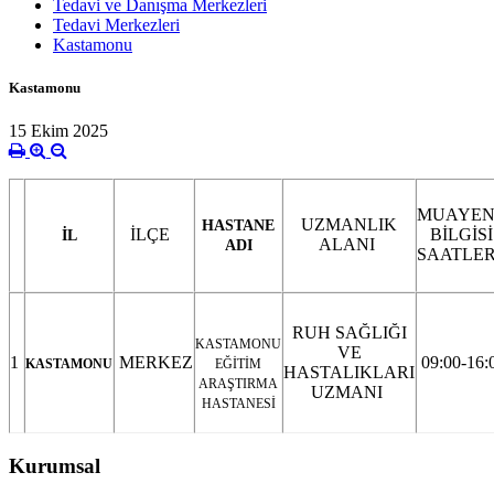
Tedavi ve Danışma Merkezleri
Tedavi Merkezleri
Kastamonu
Kastamonu
15 Ekim 2025
MUAYEN
UZMANLIK
HASTANE
İLÇE
BİLGİSİ
İL
ALANI
ADI
SAATLE
RUH SAĞLIĞI
KASTAMONU
VE
1
MERKEZ
09:00-16:
KASTAMONU
EĞİTİM
HASTALIKLARI
ARAŞTIRMA
UZMANI
HASTANESİ
Kurumsal