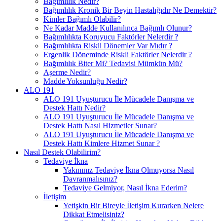
Bağımlılık Nedir?
Bağımlılık Kronik Bir Beyin Hastalığıdır Ne Demektir?
Kimler Bağımlı Olabilir?
Ne Kadar Madde Kullanılınca Bağımlı Olunur?
Bağımlılıkta Koruyucu Faktörler Nelerdir ?
Bağımlılıkta Riskli Dönemler Var Mıdır ?
Ergenlik Döneminde Riskli Faktörler Nelerdir ?
Bağımlılık Biter Mi? Tedavisi Mümkün Mü?
Aşerme Nedir?
Madde Yoksunluğu Nedir?
ALO 191
ALO 191 Uyuşturucu İle Mücadele Danışma ve
Destek Hattı Nedir?
ALO 191 Uyuşturucu İle Mücadele Danışma ve
Destek Hattı Nasıl Hizmetler Sunar?
ALO 191 Uyuşturucu İle Mücadele Danışma ve
Destek Hattı Kimlere Hizmet Sunar ?
Nasıl Destek Olabilirim?
Tedaviye İkna
Yakınınız Tedaviye İkna Olmuyorsa Nasıl
Davranmalısınız?
Tedaviye Gelmiyor, Nasıl İkna Ederim?
İletişim
Yetişkin Bir Bireyle İletişim Kurarken Nelere
Dikkat Etmelisiniz?