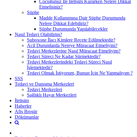
Çocuğunuz İle İletişim Kurarken Nelere Dikkat
Etmelisiniz?
Şüphe
Madde Kullanımına Dair Şüphe Durumunda
Nelere Dikkat Edebiliriz?
Şüphe Durumunda Yapılabilecekler
Nasıl Tedavi Olabilirim?
Suboxone İlacı Kimlere Reçete Edilmektedir?
Acil Durumlarda Nereye Müracaat Etmeliyim?
Tedavi Merkezlerine Nasıl Müracaat Etmeliyim?
Tedavi Süreci Ne Kadar Sürmektedir?
Tedavi Merkezlerindeki Tedavi Süreci Nasıl
İşlemektedir?
Tedavi Olmak İstiyorum, Bunun İçin Ne Yapmalıyım ?
SSS
Tedavi ve Danışma Merkezleri
Tedavi Merkezleri
Sağlıklı Hayat Merkezleri
İletişim
Haberler
Afiş Broşür
Dökümanlar