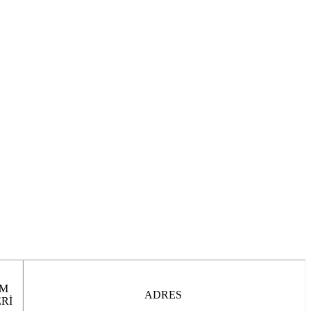
İM
ADRES
Rİ