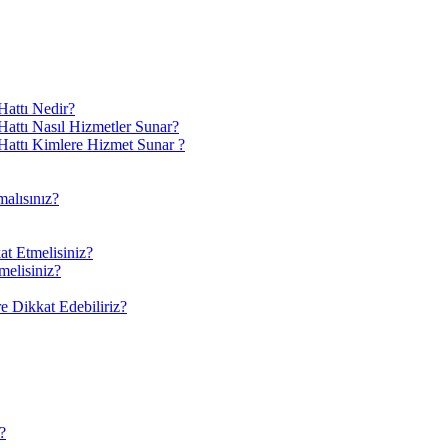
attı Nedir?
ttı Nasıl Hizmetler Sunar?
attı Kimlere Hizmet Sunar ?
alısınız?
at Etmelisiniz?
melisiniz?
 Dikkat Edebiliriz?
?