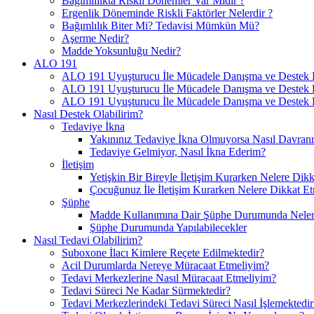
Bağımlılıkta Riskli Dönemler Var Mıdır ?
Ergenlik Döneminde Riskli Faktörler Nelerdir ?
Bağımlılık Biter Mi? Tedavisi Mümkün Mü?
Aşerme Nedir?
Madde Yoksunluğu Nedir?
ALO 191
ALO 191 Uyuşturucu İle Mücadele Danışma ve Destek H
ALO 191 Uyuşturucu İle Mücadele Danışma ve Destek Ha
ALO 191 Uyuşturucu İle Mücadele Danışma ve Destek H
Nasıl Destek Olabilirim?
Tedaviye İkna
Yakınınız Tedaviye İkna Olmuyorsa Nasıl Davranm
Tedaviye Gelmiyor, Nasıl İkna Ederim?
İletişim
Yetişkin Bir Bireyle İletişim Kurarken Nelere Dikk
Çocuğunuz İle İletişim Kurarken Nelere Dikkat Et
Şüphe
Madde Kullanımına Dair Şüphe Durumunda Nelere
Şüphe Durumunda Yapılabilecekler
Nasıl Tedavi Olabilirim?
Suboxone İlacı Kimlere Reçete Edilmektedir?
Acil Durumlarda Nereye Müracaat Etmeliyim?
Tedavi Merkezlerine Nasıl Müracaat Etmeliyim?
Tedavi Süreci Ne Kadar Sürmektedir?
Tedavi Merkezlerindeki Tedavi Süreci Nasıl İşlemektedir